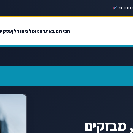
 ודיווחים
הכי חם באתר
המומלצים
נדלן
עסקים
שות, מבזקים